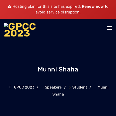
⚠️ Hosting plan for this site has expired.
Renew now
to
avoid service disruption.
Munni Shaha
>
>
>
GPCC 2023
Speakers
Student
Munni
Shaha